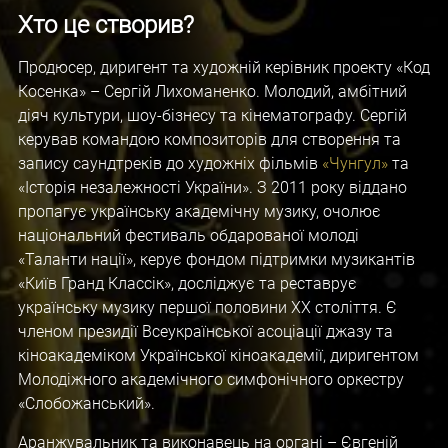
Хто це створив?
Продюсер, диригент та художній керівник проекту «Код
Косенка» – Сергій Лихоманенко. Молодий, амбітний
діяч культури, шоу-бізнесу та кінематографу. Сергій
керував командою композиторів для створення та
запису саундтреків до художніх фільмів
«
Чунгул
»
та
«Історія незалежності України». З 2011 року віддано
пропагує українську академічну музику, очолює
національний фестиваль обдарованої молоді
«Таланти нації», керує фондом підтримки музикантів
«Київ Гранд Классік», досліджує та реставрує
українську музику першої половини XX століття. Є
членом президії Всеукраїнської асоціації джазу та
кіноакадеміком Української кіноакадемії, диригентом
Молодіжного академічного симфонічного оркестру
«Слобожанський».
Аранжувальник та виконавець на органі – ­Євгеній