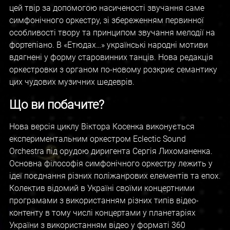
цей твір за допомогою насиченості звучання саме
симфонічного оркестру, зі збереженням первинної
особливості твору та принципом звучання мелодії на
фортепіано. В «Етюдах…» українські народні мотиви
вдягнені у форму старовинних танців. Нова редакція
оркестровки з органом по-новому розкриє семантику
цих чудових музичних шедеврів.
Що ви побачите?
Нова версія циклу Віктора Косенка виконується
експериментальним оркестром Eclectic Sound
Orchestra під орудою диригента Сергія Лихоманенка.
Основна філософія симфонічного оркестру лежить у
ідеї поєднання різних поліжанрових елементів та епох.
Колектив відомий в Україні своїми концертними
програмами з використанням різних типів відео-
контенту в тому числі концертами у планетаріях
України з використанням відео у форматі 360