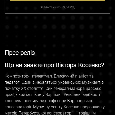
Завантажено 29 раз(ів)
Прес-реліз
Що ви знаєте про Віктора Косенко?
Композитор-інтелектуал. Блискучий піаніст та
педагог. Один з небагатьох українських музикантів
початку XX століття. Син генерал-майора царської
армії, який мешкав у Варшаві. Унікальні здібності
хлопчика розвивали професори Варшавської
консерваторії. Музичну освіту Косенко продовжив у
метрів Петербурзької консерваторії. Її тодішнім