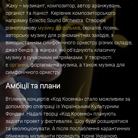
Жаку – музикант, композитор, автор аранжувань,
органіст та піаніст. Керівник композиторського
напрямку Eclectic Sound Orchestra. Створює
різнопланову
музику до фільмів
, серіалів, пісень,
авторську музику для різноманітних заходів, з
використанням симфонічного оркестру різних складів,
джаз бендів в жанрах, які об’єднують класичну
музику з сучасними напрямками. У творчості
є
органна
, фортепіанна музика, а також музика для
симфонічного оркестру.
Амбіції та плани
Втілення концертів «Код Косенка» стало можливим за
допомогою співпраці із Українським Культурним
Фондом. Надалі творці «Код Косенко» планують
задіяти проект у фестивалях. Шоу буде розширятися
та еволюціонувати. А після послаблення карантинних
обмежень музиканти проведуть турне Україною.