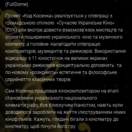
(FullDome).
Проект «Код Косенка» реалізується у співпраці з
громадською спілкою «Сучасне Українське Кіно»
(СУК) аби вкотре довести взаємозв‘язок мистецтв та
сприяти поширенню українського -кіно та музичного
контенту, а головне- налагодити співпрацю
композиторів, музикантів та режисерів. Використання
відеоряду з 11 кінострічок на великих екранах
українських режисерів концептуально доповнять та
по-новому «розкриють» естетичне та філософське
сприйняття класичних творів.
Сам Косенко працював кінокомпозитором на етапі
становлення українського національного
кінематографу, був блискучим піаністом, навіть коли
доводилося заробляти на життя ілюструванням німих
кінофільмів. Кажуть, глядачі бігали з кінотеатру до
кінотеатру, щоб почути його гру.