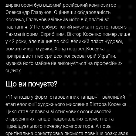
директором був відомий російський композитор
Олександр Глазунов. Оцінивши обдарованість
Косенка, Глазунов звільнив його від платні за
навчання. У Петербурзі юний музикант зустрічався з
Рахманіновим, Скрябіним. Віктор Косенко помер лише
у 42 роки, але лишив по собі великий пласт чудової,
романтичної музики. Хоча портрет Косенка
прикрашає інтер‘єри всіх консерваторій України,
музика його майже не виконується на професійних
сценах.
Що ви почуєте?
«11 етюдів у формі старовинних танців» – важливий
етап еволюції художнього мислення Віктора Косенка.
Цикл став сплавом зі стильових особливостей
старовинних танців, національних елементів та
індивідуального почерку композитора. А нова
оригінальна оркестровка якомога повніше розкриває